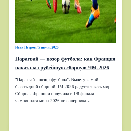
Иван Петров
/
5 июля, 2026
Парагвай — позор футбола: как Франция
наказала грубейшую сборную ЧМ‑2026
"Парагвай - позор футбола". Вылету самой
бесстыдной сборной ЧМ‑2026 радуется весь мир
Сборная Франции получила в 1/8 финала
чемпионата мира‑2026 не соперника…