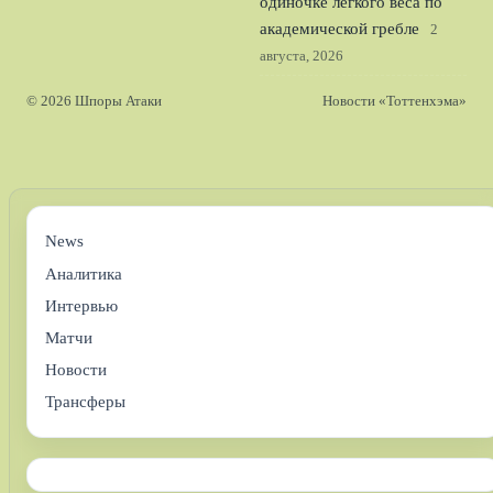
одиночке легкого веса по
академической гребле
2
августа, 2026
© 2026 Шпоры Атаки
Новости «Тоттенхэма»
News
Аналитика
Интервью
Матчи
Новости
Трансферы