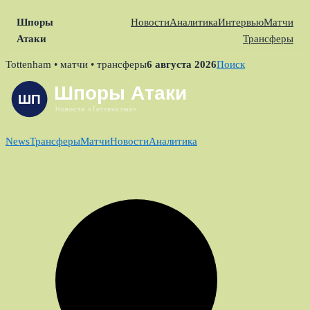
Шпоры
Новости
Аналитика
Интервью
Матчи
Атаки
Трансферы
Skip
Tottenham • матчи • трансферы
6 августа 2026
Поиск
to
content
News
Трансферы
Матчи
Новости
Аналитика