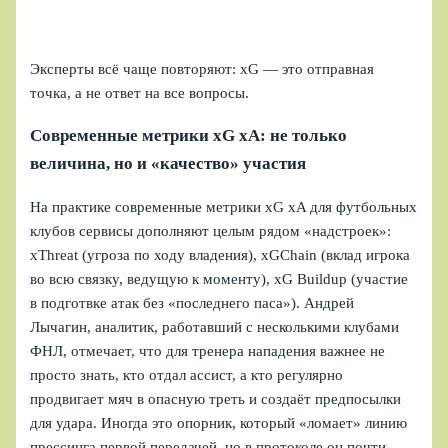
Эксперты всё чаще повторяют: xG — это отправная
точка, а не ответ на все вопросы.
Современные метрики xG xA: не только
величина, но и «качество» участия
На практике современные метрики xG xA для футбольных
клубов сервисы дополняют целым рядом «надстроек»:
xThreat (угроза по ходу владения), xGChain (вклад игрока
во всю связку, ведущую к моменту), xG Buildup (участие
в подготвке атак без «последнего паса»). Андрей
Лычагин, аналитик, работавший с несколькими клубами
ФНЛ, отмечает, что для тренера нападения важнее не
просто знать, кто отдал ассист, а кто регулярно
продвигает мяч в опасную треть и создаёт предпосылки
для удара. Иногда это опорник, который «ломает» линию
прессинга первой передачей, но в протоколе он почти