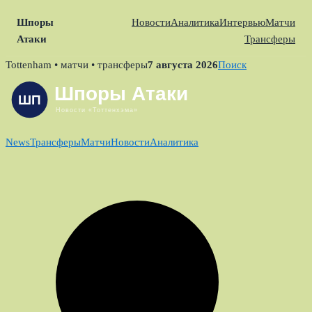
Шпоры
Новости
Аналитика
Интервью
Матчи
Атаки
Трансферы
Skip
Tottenham • матчи • трансферы
7 августа 2026
Поиск
to
content
News
Трансферы
Матчи
Новости
Аналитика