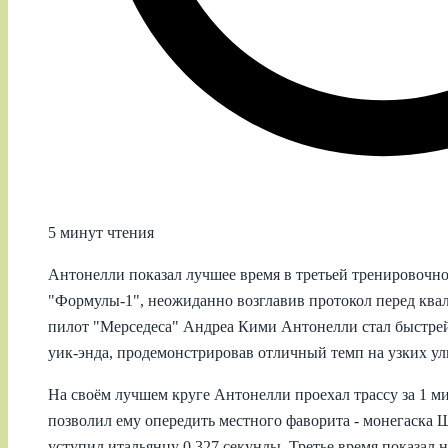
5 минут чтения
Антонелли показал лучшее время в третьей тренировочн
"Формулы‑1", неожиданно возглавив протокол перед кв
пилот "Мерседеса" Андреа Кими Антонелли стал быстре
уик‑энда, продемонстрировав отличный темп на узких у
На своём лучшем круге Антонелли проехал трассу за 1 ми
позволил ему опередить местного фаворита - монегаска 
уступил итальянцу 0,327 секунды. Третье время показал