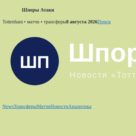
Шпоры Атаки
Skip
Tottenham • матчи • трансферы
8 августа 2026
Поиск
to
content
News
Трансферы
Матчи
Новости
Аналитика