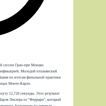
ой сессии Гран‑при Монако
алификацией. Молодой итальянский
йшим по итогам финальной практики
лицах Монте‑Карло.
нуту 12,720 секунды. Этот результат
Шарля Леклера из "Феррари", который
 напарник Антонелли по команде,