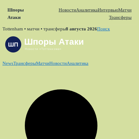
Шпоры
Новости
Аналитика
Интервью
Матчи
Атаки
Трансферы
Skip
Tottenham • матчи • трансферы
8 августа 2026
Поиск
to
content
News
Трансферы
Матчи
Новости
Аналитика