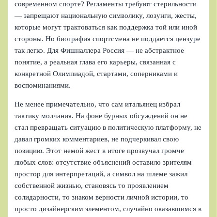
современном спорте? Регламенты требуют стерильности
— запрещают национальную символику, лозунги, жесты,
которые могут трактоваться как поддержка той или иной
стороны. Но биография спортсмена не поддается цензуре
так легко. Для Фишналлера Россия — не абстрактное
понятие, а реальная глава его карьеры, связанная с
конкретной Олимпиадой, стартами, соперниками и
воспоминаниями.
Не менее примечательно, что сам итальянец избрал
тактику молчания. На фоне бурных обсуждений он не
стал превращать ситуацию в политическую платформу, не
давал громких комментариев, не подчеркивал свою
позицию. Этот немой жест в итоге прозвучал громче
любых слов: отсутствие объяснений оставило зрителям
простор для интерпретаций, а символ на шлеме зажил
собственной жизнью, становясь то проявлением
солидарности, то знаком верности личной истории, то
просто дизайнерским элементом, случайно оказавшимся в