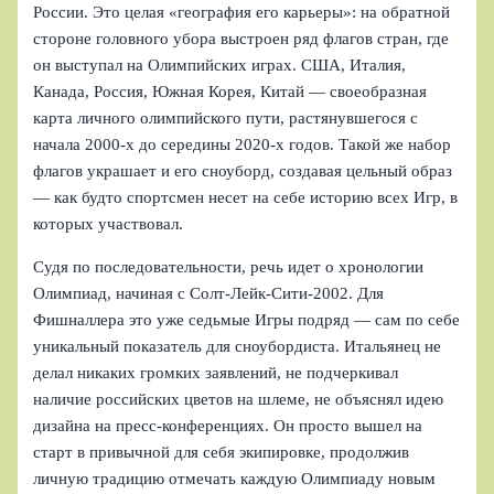
России. Это целая «география его карьеры»: на обратной
стороне головного убора выстроен ряд флагов стран, где
он выступал на Олимпийских играх. США, Италия,
Канада, Россия, Южная Корея, Китай — своеобразная
карта личного олимпийского пути, растянувшегося с
начала 2000‑х до середины 2020‑х годов. Такой же набор
флагов украшает и его сноуборд, создавая цельный образ
— как будто спортсмен несет на себе историю всех Игр, в
которых участвовал.
Судя по последовательности, речь идет о хронологии
Олимпиад, начиная с Солт-Лейк-Сити‑2002. Для
Фишналлера это уже седьмые Игры подряд — сам по себе
уникальный показатель для сноубордиста. Итальянец не
делал никаких громких заявлений, не подчеркивал
наличие российских цветов на шлеме, не объяснял идею
дизайна на пресс-конференциях. Он просто вышел на
старт в привычной для себя экипировке, продолжив
личную традицию отмечать каждую Олимпиаду новым