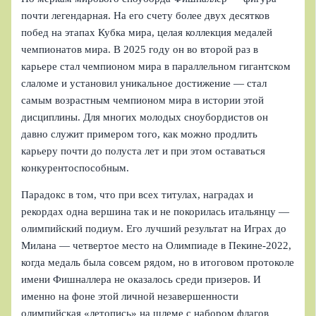
почти легендарная. На его счету более двух десятков
побед на этапах Кубка мира, целая коллекция медалей
чемпионатов мира. В 2025 году он во второй раз в
карьере стал чемпионом мира в параллельном гигантском
слаломе и установил уникальное достижение — стал
самым возрастным чемпионом мира в истории этой
дисциплины. Для многих молодых сноубордистов он
давно служит примером того, как можно продлить
карьеру почти до полуста лет и при этом оставаться
конкурентоспособным.
Парадокс в том, что при всех титулах, наградах и
рекордах одна вершина так и не покорилась итальянцу —
олимпийский подиум. Его лучший результат на Играх до
Милана — четвертое место на Олимпиаде в Пекине‑2022,
когда медаль была совсем рядом, но в итоговом протоколе
имени Фишналлера не оказалось среди призеров. И
именно на фоне этой личной незавершенности
олимпийская «летопись» на шлеме с набором флагов