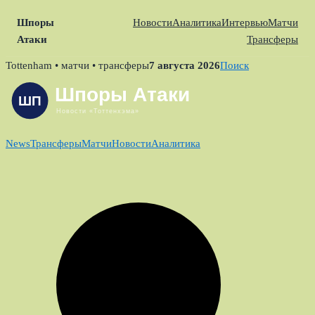
Шпоры
Новости
Аналитика
Интервью
Матчи
Атаки
Трансферы
Skip
Tottenham • матчи • трансферы
7 августа 2026
Поиск
to
content
News
Трансферы
Матчи
Новости
Аналитика