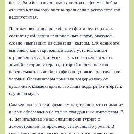
без герба и без национальных цветов на форме. Любая
отсылка к триколору внятно прописана в регламенте как
недопустимая.
Поэтому появление российского флага, пусть даже в
составе целой серии национальных знаков, оказалось
словно «выпавшим из сценария» кадром. Для одних это
выглядело как откровенный вызов установленным
ограничениям, для других — как естественная часть
личной истории ветерана, который просто не стал
переписывать свою биографию под новые политические
условия. Организаторы поначалу воздержались от
публичных комментариев, что лишь подогрело интерес к
случившемуся.
Сам Фишналлер тем временем подтвердил, что внимание
к нему обусловлено не только скандальным контекстом. В
45 лет итальянец начал олимпийский турнир с
демонстрацией по‑прежнему высочайшего уровня. В
квалификации параллельного гигантского слалома он