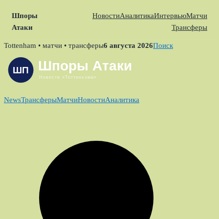
Шпоры
Новости
Аналитика
Интервью
Матчи
Атаки
Трансферы
Skip
Tottenham • матчи • трансферы
6 августа 2026
Поиск
to
content
News
Трансферы
Матчи
Новости
Аналитика