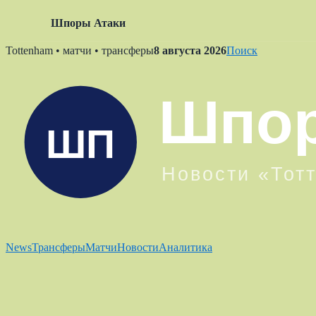
Шпоры Атаки
Skip
Tottenham • матчи • трансферы
8 августа 2026
Поиск
to
content
News
Трансферы
Матчи
Новости
Аналитика