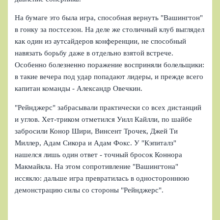
На бумаге это была игра, способная вернуть "Вашингтон"
в гонку за постсезон. На деле же столичный клуб выглядел
как один из аутсайдеров конференции, не способный
навязать борьбу даже в отдельно взятой встрече.
Особенно болезненно поражение восприняли болельщики:
в такие вечера под удар попадают лидеры, и прежде всего
капитан команды - Александр Овечкин.
"Рейнджерс" забрасывали практически со всех дистанций
и углов. Хет-триком отметился Уилл Кайлли, по шайбе
забросили Конор Шири, Винсент Трочек, Джей Ти
Миллер, Адам Сикора и Адам Фокс. У "Кэпиталз"
нашелся лишь один ответ - точный бросок Коннора
Макмайкла. На этом сопротивление "Вашингтона"
иссякло: дальше игра превратилась в одностороннюю
демонстрацию силы со стороны "Рейнджерс".