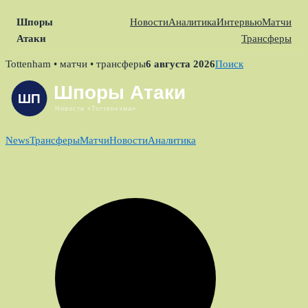
Шпоры
Новости
Аналитика
Интервью
Матчи
Атаки
Трансферы
Skip
Tottenham • матчи • трансферы
6 августа 2026
Поиск
to
content
News
Трансферы
Матчи
Новости
Аналитика