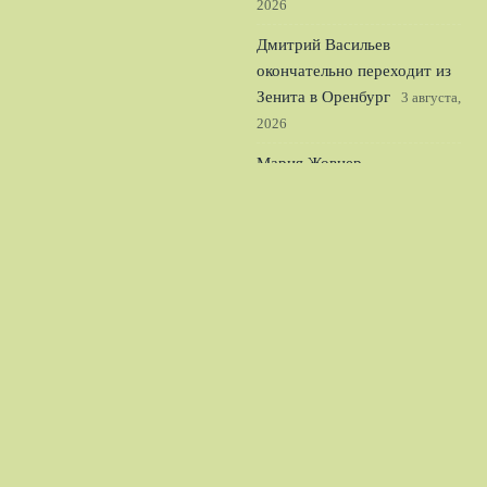
2026
Дмитрий Васильев
окончательно переходит из
Зенита в Оренбург
3 августа,
2026
Мария Жовнер —
чемпионка Европы в
одиночке легкого веса по
академической гребле
2
августа, 2026
© 2026 Шпоры Атаки
Новости «Тоттенхэма»
News
Аналитика