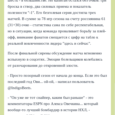
шесть - в большинстве. Но капитан остался без очков: три
броска в створ, два силовых приема и показатель
полезности "-1". Его безголевая серия достигла трех
матчей. В сумме за 78 игр сезона на счету россиянина 61
(31+30) очко - статистика сама по себе респектабельная,
но в ситуации, когда команда проваливает борьбу за плей-
офф, внимание фанатов смещается с цифр на табло к
реальной вовлеченности лидера "здесь и сейчас".
После финальной сирены обсуждение матча мгновенно
вспыхнуло в соцсетях. Эмоции болельщиков колебались
от разочарования до откровенной злости.
- Просто позорный сезон от начала до конца. Если это был
последний год Ови... ой-ой, - написал пользователь
@IndigoBeets.
- "Он уже не тот снайпер, каким был раньше" - это
комментаторы ESPN про Алекса Овечкина... который
вообще-то лучший бомбардир в истории НХЛ, -