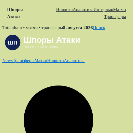
Шпоры
Новости
Аналитика
Интервью
Матчи
Атаки
Трансферы
Skip
Tottenham • матчи • трансферы
8 августа 2026
Поиск
to
content
News
Трансферы
Матчи
Новости
Аналитика