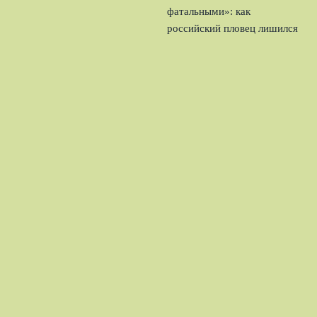
фатальными»: как
российский пловец лишился
медали в Париже
4 августа,
2026
© 2026 Шпоры Атаки
Новости «Тоттенхэма»
News
Аналитика
Интервью
Матчи
Новости
Трансферы