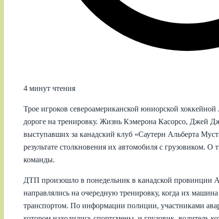
4 минут чтения
Трое игроков североамериканской юниорской хоккейной 
дороге на тренировку. Жизнь Кэмерона Касорсо, Джей Д
выступавших за канадский клуб «Саутерн Альберта Муст
результате столкновения их автомобиля с грузовиком. О 
команды.
ДТП произошло в понедельник в канадской провинции А
направлялись на очередную тренировку, когда их машина
транспортом. По информации полиции, участниками авар
котором находились спортсмены, и грузовик, водитель ко