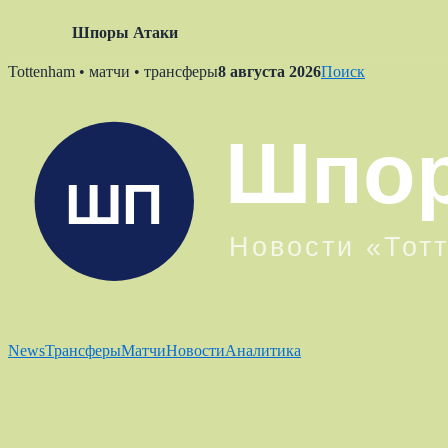
Шпоры Атаки
Skip
Tottenham • матчи • трансферы
8 августа 2026
Поиск
to
content
News
Трансферы
Матчи
Новости
Аналитика