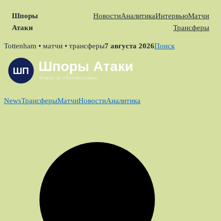
Шпоры
Новости
Аналитика
Интервью
Матчи
Атаки
Трансферы
Skip
Tottenham • матчи • трансферы
7 августа 2026
Поиск
to
content
News
Трансферы
Матчи
Новости
Аналитика