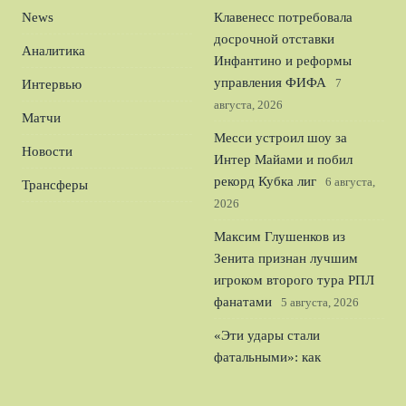
News
Клавенесс потребовала
досрочной отставки
Аналитика
Инфантино и реформы
управления ФИФА
7
Интервью
августа, 2026
Матчи
Месси устроил шоу за
Новости
Интер Майами и побил
рекорд Кубка лиг
6 августа,
Трансферы
2026
Максим Глушенков из
Зенита признан лучшим
игроком второго тура РПЛ
фанатами
5 августа, 2026
«Эти удары стали
фатальными»: как
российский пловец лишился
медали в Париже
4 августа,