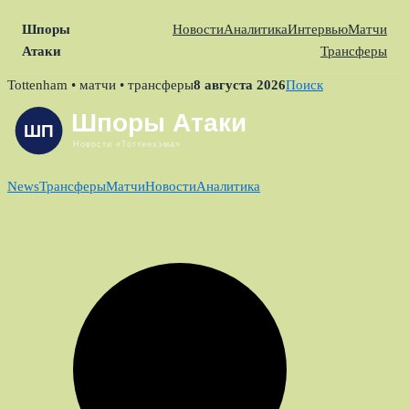
Шпоры
Новости
Аналитика
Интервью
Матчи
Атаки
Трансферы
Skip
Tottenham • матчи • трансферы
8 августа 2026
Поиск
to
content
News
Трансферы
Матчи
Новости
Аналитика