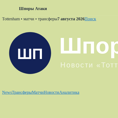
Шпоры Атаки
Skip
Tottenham • матчи • трансферы
7 августа 2026
Поиск
to
content
News
Трансферы
Матчи
Новости
Аналитика