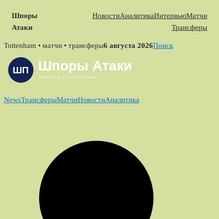
Шпоры
Новости
Аналитика
Интервью
Матчи
Атаки
Трансферы
Skip
Tottenham • матчи • трансферы
6 августа 2026
Поиск
to
content
News
Трансферы
Матчи
Новости
Аналитика