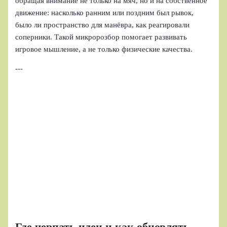
обращая внимание не только на мяч, но и на собственное
движение: насколько ранним или поздним был рывок,
было ли пространство для манёвра, как реагировали
соперники. Такой микророзбор помогает развивать
игровое мышление, а не только физические качества.
---
Где черпать идеи и как обновлять